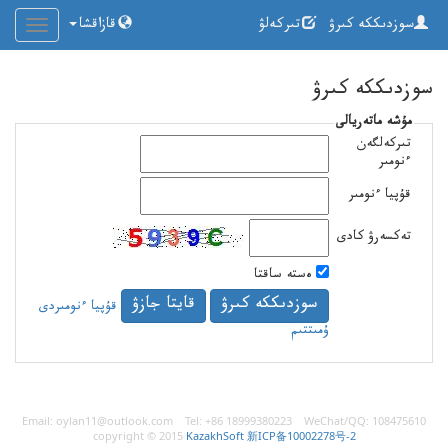
سوزدىككە كىرۋ
تىركەلۋ
قازاقشا
ft.com
سوزدىككە كىرۋ
مۇشە ماتەريالى
تىركەلگەن
ءنومىر
قۇپيا ءنومىر
تەكسەرۋ كادى
ەستە ساقتا
قۇپيا ءنومىردى
ۇمىتتىم
Email: oylan11@outlook.com Tel: +86 18999380223 WeChat/QQ: 108475610
copyright © 2015
KazakhSoft
新ICP备10002278号-2